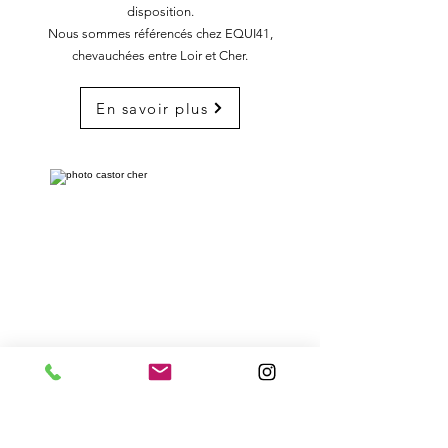
disposition.
Nous sommes référencés chez EQUI41,
chevauchées entre Loir et Cher.
En savoir plus
VITICASTOR, rives et terroir
Par une promenade en rive du Cher, nous allons
observer les signes précieux de la faune sauvage,
puis retournons au Domaine pour goûter les crus