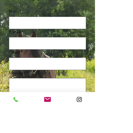
Nom
*
E‑mail
*
Objet
*
Message
*
Envoyer